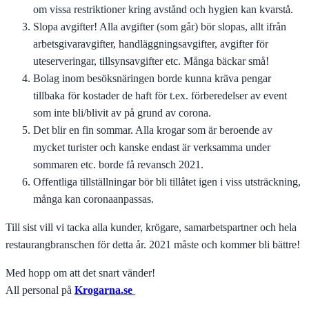
om vissa restriktioner kring avstånd och hygien kan kvarstå.
Slopa avgifter! Alla avgifter (som går) bör slopas, allt ifrån
arbetsgivaravgifter, handläggningsavgifter, avgifter för
uteserveringar, tillsynsavgifter etc. Många bäckar små!
Bolag inom besöksnäringen borde kunna kräva pengar
tillbaka för kostader de haft för t.ex. förberedelser av event
som inte bli/blivit av på grund av corona.
Det blir en fin sommar. Alla krogar som är beroende av
mycket turister och kanske endast är verksamma under
sommaren etc. borde få revansch 2021.
Offentliga tillställningar bör bli tillåtet igen i viss utsträckning,
många kan coronaanpassas.
Till sist vill vi tacka alla kunder, krögare, samarbetspartner och hela
restaurangbranschen för detta år. 2021 måste och kommer bli bättre!
Med hopp om att det snart vänder!
All personal på
Krogarna.se