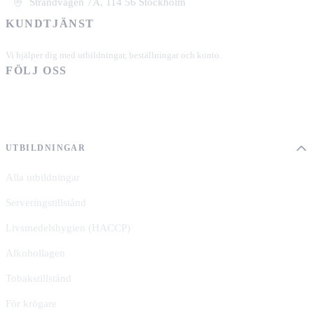
Strandvägen 7A, 114 56 Stockholm
KUNDTJÄNST
+46 101 39 19 90
Vi hjälper dig med utbildningar, beställningar och konto.
FÖLJ OSS
UTBILDNINGAR
Alla utbildningar
Serveringstillstånd
Livsmedelshygien (HACCP)
Alkohollagen
Tobakstillstånd
För krögare