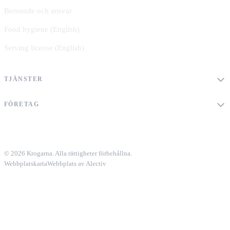
Beroende och ansvar
Food hygiene (English)
Serving license (English)
TJÄNSTER
FÖRETAG
© 2026 Krogarna. Alla rättigheter förbehållna.
Webbplatskarta
Webbplats av Alectiv