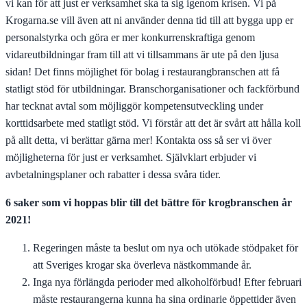
vi kan för att just er verksamhet ska ta sig igenom krisen. Vi på
Krogarna.se vill även att ni använder denna tid till att bygga upp er
personalstyrka och göra er mer konkurrenskraftiga genom
vidareutbildningar fram till att vi tillsammans är ute på den ljusa
sidan! Det finns möjlighet för bolag i restaurangbranschen att få
statligt stöd för utbildningar. Branschorganisationer och fackförbund
har tecknat avtal som möjliggör kompetensutveckling under
korttidsarbete med statligt stöd. Vi förstår att det är svårt att hålla koll
på allt detta, vi berättar gärna mer! Kontakta oss så ser vi över
möjligheterna för just er verksamhet. Självklart erbjuder vi
avbetalningsplaner och rabatter i dessa svåra tider.
6 saker som vi hoppas blir till det bättre för krogbranschen år
2021!
Regeringen måste ta beslut om nya och utökade stödpaket för
att Sveriges krogar ska överleva nästkommande år.
Inga nya förlängda perioder med alkoholförbud! Efter februari
måste restaurangerna kunna ha sina ordinarie öppettider även