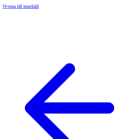
Hoppa till innehåll
na
ny