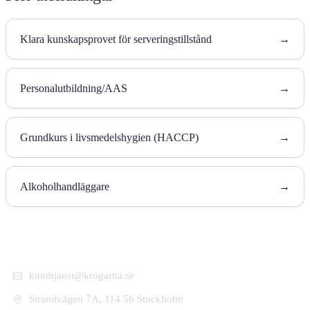
Klara kunskapsprovet för serveringstillstånd
→
Personalutbildning/AAS
→
Grundkurs i livsmedelshygien (HACCP)
→
Alkoholhandläggare
→
kundtjanst@krogarna.se
Strandvägen 7A, 114 56 Stockholm