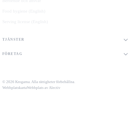
Beroende och ansvar
Food hygiene (English)
Serving license (English)
TJÄNSTER
FÖRETAG
© 2026 Krogarna. Alla rättigheter förbehållna.
Webbplatskarta
Webbplats av Alectiv