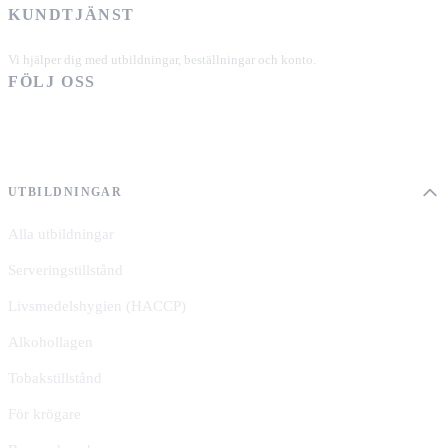
KUNDTJÄNST
+46 101 39 19 90
Vi hjälper dig med utbildningar, beställningar och konto.
FÖLJ OSS
UTBILDNINGAR
Alla utbildningar
Serveringstillstånd
Livsmedelshygien (HACCP)
Alkohollagen
Tobakstillstånd
För krögare