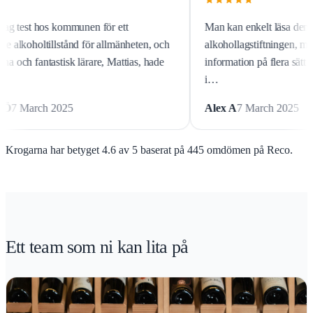
a i
Igår gjorde jag test hos kommunen för ett
aft
stadigvarande alkoholtillstånd för allmänheten, och
utan Krogarna och fantastisk lärare, Mattias, hade
jag aldrig…
Samantha Ö
7 March 2025
Krogarna har betyget 4.6 av 5 baserat på 445 omdömen på Reco.
Ett team som ni kan lita på