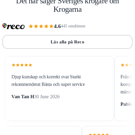
Det här säger Sveriges krögare om
Krogarna
4.6
445 omdömen
Läs alla på Reco
rekt svar Starkt
Från första stund förstod vi att vi h
och super service
kompetenta, professionella och en
människor med ett stort mått av er
2026
Pablo Och Daniela C
29 June 20