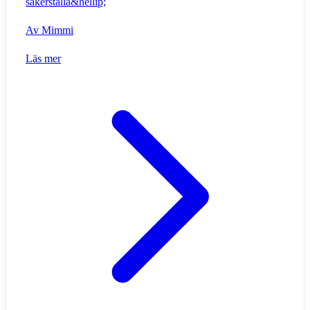
säkerställa&hellip;
Av
Mimmi
Läs mer