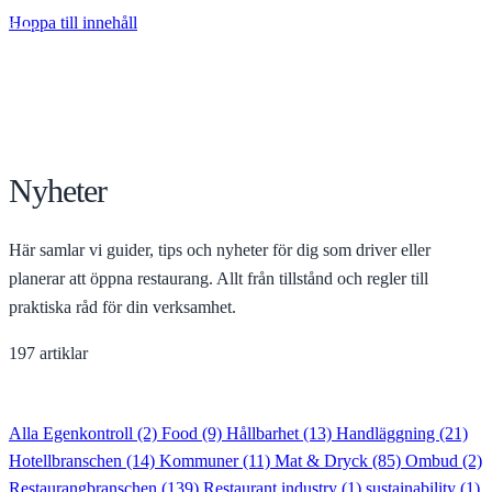
Hoppa till innehåll
na
ny
Nyheter
Här samlar vi guider, tips och nyheter för dig som driver eller
planerar att öppna restaurang. Allt från tillstånd och regler till
praktiska råd för din verksamhet.
197 artiklar
Alla
Egenkontroll
(2)
Food
(9)
Hållbarhet
(13)
Handläggning
(21)
Hotellbranschen
(14)
Kommuner
(11)
Mat & Dryck
(85)
Ombud
(2)
Restaurangbranschen
(139)
Restaurant industry
(1)
sustainability
(1)