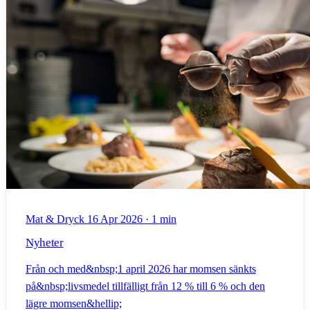
Mat & Dryck
16 Apr 2026
·
1 min
Nyheter
Från och med&nbsp;1 april 2026 har momsen sänkts
på&nbsp;livsmedel tillfälligt från 12 % till 6 % och den
lägre momsen&hellip;