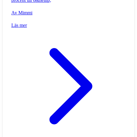
procent till 6&hellip;
Av
Mimmi
Läs mer