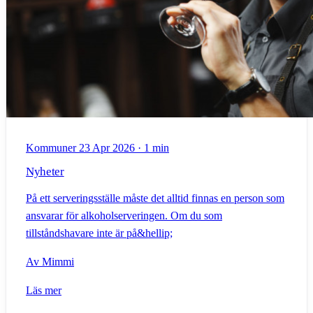
Kommuner
23 Apr 2026
·
1 min
Nyheter
På ett serveringsställe måste det alltid finnas en person som
ansvarar för alkoholserveringen. Om du som
tillståndshavare inte är på&hellip;
Av
Mimmi
Läs mer