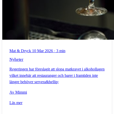
Mat & Dryck
10 Mar 2026
·
3 min
Nyheter
Regeringen har föreslagit att slopa matkravet i alkohollagen
vilket innebär att restauranger och barer i framtiden inte
längre behöver servera&hellip;
Av
Mimmi
Läs mer