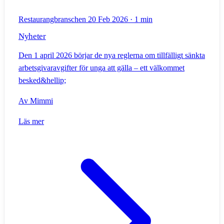
Restaurangbranschen
20 Feb 2026
·
1 min
Nyheter
Den 1 april 2026 börjar de nya reglerna om tillfälligt sänkta
arbetsgivaravgifter för unga att gälla – ett välkommet
besked&hellip;
Av
Mimmi
Läs mer