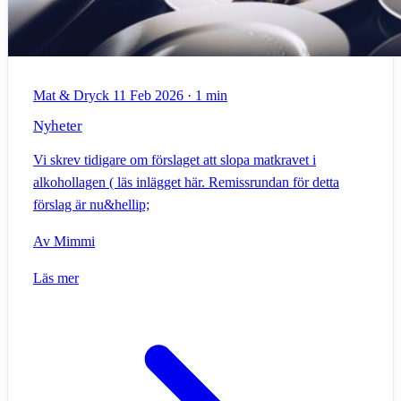
Mat & Dryck
11 Feb 2026
·
1 min
Nyheter
Vi skrev tidigare om förslaget att slopa matkravet i
alkohollagen ( läs inlägget här. Remissrundan för detta
förslag är nu&hellip;
Av
Mimmi
Läs mer