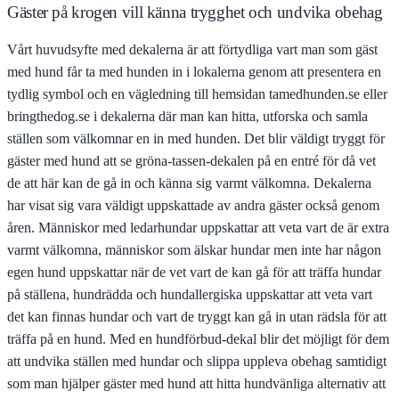
Gäster på krogen vill känna trygghet och undvika obehag
Vårt huvudsyfte med dekalerna är att förtydliga vart man som gäst
med hund får ta med hunden in i lokalerna genom att presentera en
tydlig symbol och en vägledning till hemsidan tamedhunden.se eller
bringthedog.se i dekalerna där man kan hitta, utforska och samla
ställen som välkomnar en in med hunden. Det blir väldigt tryggt för
gäster med hund att se gröna-tassen-dekalen på en entré för då vet
de att här kan de gå in och känna sig varmt välkomna. Dekalerna
har visat sig vara väldigt uppskattade av andra gäster också genom
åren. Människor med ledarhundar uppskattar att veta vart de är extra
varmt välkomna, människor som älskar hundar men inte har någon
egen hund uppskattar när de vet vart de kan gå för att träffa hundar
på ställena, hundrädda och hundallergiska uppskattar att veta vart
det kan finnas hundar och vart de tryggt kan gå in utan rädsla för att
träffa på en hund. Med en hundförbud-dekal blir det möjligt för dem
att undvika ställen med hundar och slippa uppleva obehag samtidigt
som man hjälper gäster med hund att hitta hundvänliga alternativ att