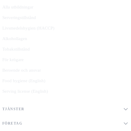
Alla utbildningar
Serveringstillstånd
Livsmedelshygien (HACCP)
Alkohollagen
Tobakstillstånd
För krögare
Beroende och ansvar
Food hygiene (English)
Serving license (English)
TJÄNSTER
FÖRETAG