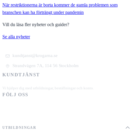
När restriktionerna är borta kommer de gamla problemen som
branschen kan ha förträngt under pandemin
Vill du läsa fler nyheter och guider?
Se alla nyheter
kundtjanst@krogarna.se
Strandvägen 7A, 114 56 Stockholm
KUNDTJÄNST
+46 101 39 19 90
Vi hjälper dig med utbildningar, beställningar och konto.
FÖLJ OSS
UTBILDNINGAR