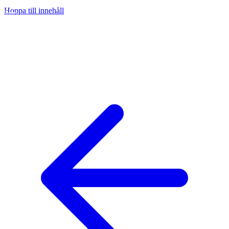
Hoppa till innehåll
na
ny