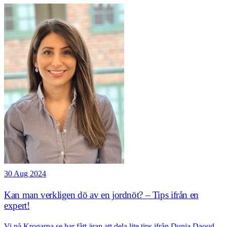
30 Aug 2024
Kan man verkligen dö av en jordnöt? – Tips ifrån en
expert!
Vi på Krogarna.se har fått äran att dela lite tips ifrån Dunia Daoud.