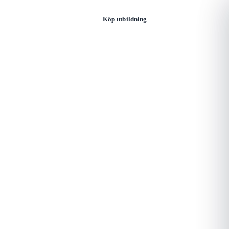
Öppna
Logga in
Köp utbildning
meny