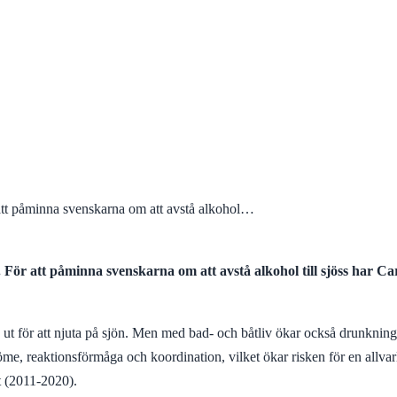
 att påminna svenskarna om att avstå alkohol…
 För att påminna svenskarna om att avstå alkohol till sjöss har C
 för att njuta på sjön. Men med bad- och båtliv ökar också drunknings
, reaktionsförmåga och koordination, vilket ökar risken för en allvarli
t (2011-2020).