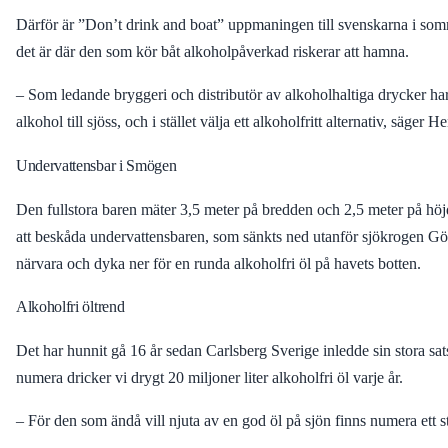
Därför är ”Don’t drink and boat” uppmaningen till svenskarna i somma
det är där den som kör båt alkoholpåverkad riskerar att hamna.
– Som ledande bryggeri och distributör av alkoholhaltiga drycker har
alkohol till sjöss, och i stället välja ett alkoholfritt alternativ, sä
Undervattensbar i Smögen
Den fullstora baren mäter 3,5 meter på bredden och 2,5 meter på höjd
att beskåda undervattensbaren, som sänkts ned utanför sjökrogen G
närvara och dyka ner för en runda alkoholfri öl på havets botten.
Alkoholfri öltrend
Det har hunnit gå 16 år sedan Carlsberg Sverige inledde sin stora sat
numera dricker vi drygt 20 miljoner liter alkoholfri öl varje år.
– För den som ändå vill njuta av en god öl på sjön finns numera ett s