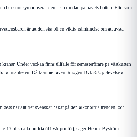
t en bar som symboliserar den sista rundan på havets botten. Eftersom
attensbaren är att den ska bli en viktig påminnelse om att avstå
ranar. Under veckan finns tillfälle för semesterfirare på västkusten
pen för allmänheten. Då kommer även Smögen Dyk & Upplevelse att
 dess har allt fler svenskar hakat på den alkoholfria trenden, och
ag 15 olika alkoholfria öl i vår portfölj, säger Henric Byström.