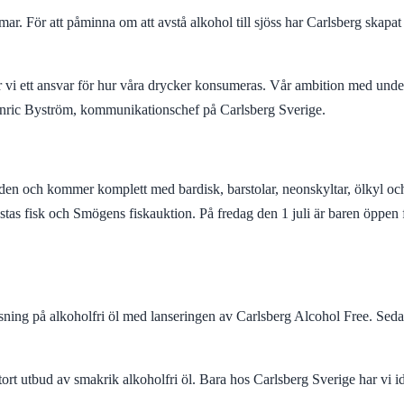
r. För att påminna om att avstå alkohol till sjöss har Carlsberg skapa
 vi ett ansvar för hur våra drycker konsumeras. Vår ambition med underv
ger Henric Byström, kommunikationschef på Carlsberg Sverige.
en och kommer komplett med bardisk, barstolar, neonskyltar, ölkyl och k
östas fisk och Smögens fiskauktion. På fredag den 1 juli är baren öp
sning på alkoholfri öl med lanseringen av Carlsberg Alcohol Free. Sedan
tort utbud av smakrik alkoholfri öl. Bara hos Carlsberg Sverige har vi id