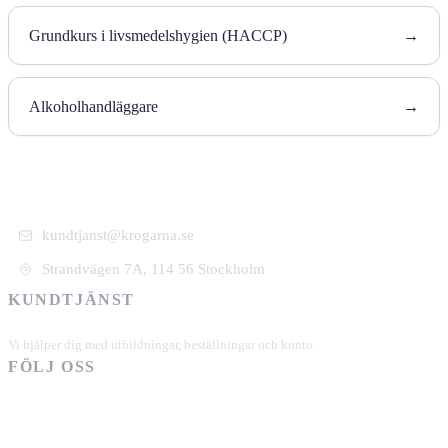
Grundkurs i livsmedelshygien (HACCP)
→
Alkoholhandläggare
→
kundtjanst@krogarna.se
Strandvägen 7A, 114 56 Stockholm
KUNDTJÄNST
+46 101 39 19 90
Vi hjälper dig med utbildningar, beställningar och konto.
FÖLJ OSS