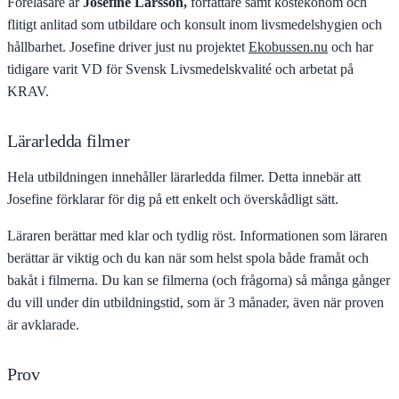
Föreläsare är
Josefine Larsson,
författare samt kostekonom och
flitigt anlitad som utbildare och konsult inom livsmedelshygien och
hållbarhet. Josefine driver just nu projektet
Ekobussen.nu
och har
tidigare varit VD för Svensk Livsmedelskvalité och arbetat på
KRAV.
Lärarledda filmer
Hela utbildningen innehåller lärarledda filmer. Detta innebär att
Josefine förklarar för dig på ett enkelt och överskådligt sätt.
Läraren berättar med klar och tydlig röst. Informationen som läraren
berättar är viktig och du kan när som helst spola både framåt och
bakåt i filmerna. Du kan se filmerna (och frågorna) så många gånger
du vill under din utbildningstid, som är 3 månader, även när proven
är avklarade.
Prov