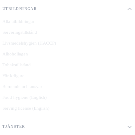
UTBILDNINGAR
Alla utbildningar
Serveringstillstånd
Livsmedelshygien (HACCP)
Alkohollagen
Tobakstillstånd
För krögare
Beroende och ansvar
Food hygiene (English)
Serving license (English)
TJÄNSTER