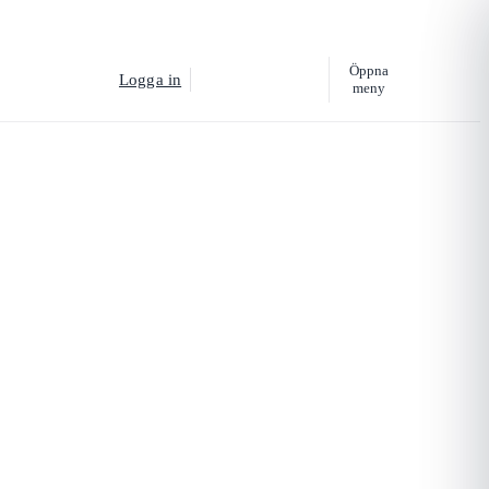
Öppna
Logga in
Köp utbildning
meny