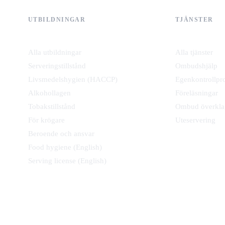
UTBILDNINGAR
TJÄNSTER
Alla utbildningar
Alla tjänster
Serveringstillstånd
Ombudshjälp
Livsmedelshygien (HACCP)
Egenkontrollpr
Alkohollagen
Föreläsningar
Tobakstillstånd
Ombud överkla
För krögare
Uteservering
Beroende och ansvar
Food hygiene (English)
Serving license (English)