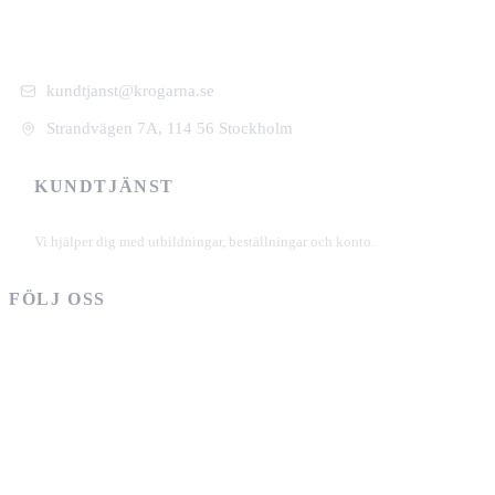
kundtjanst@krogarna.se
Strandvägen 7A, 114 56 Stockholm
KUNDTJÄNST
+46 101 39 19 90
Vi hjälper dig med utbildningar, beställningar och konto.
FÖLJ OSS