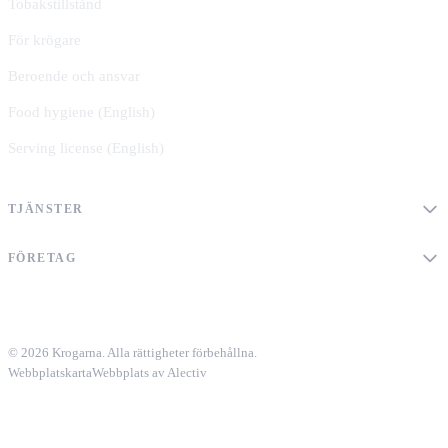
Tobakstillstånd
För krögare
Beroende och ansvar
Food hygiene (English)
Serving license (English)
TJÄNSTER
FÖRETAG
© 2026 Krogarna. Alla rättigheter förbehållna.
Webbplatskarta
Webbplats av Alectiv