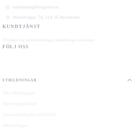
kundtjanst@krogarna.se
Strandvägen 7A, 114 56 Stockholm
KUNDTJÄNST
+46 101 39 19 90
Vi hjälper dig med utbildningar, beställningar och konto.
FÖLJ OSS
UTBILDNINGAR
Alla utbildningar
Serveringstillstånd
Livsmedelshygien (HACCP)
Alkohollagen