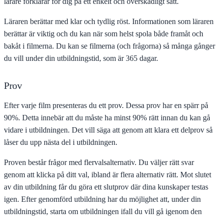
lärare förklarar för dig på ett enkelt och överskådligt sätt.
Läraren berättar med klar och tydlig röst. Informationen som läraren
berättar är viktig och du kan när som helst spola både framåt och
bakåt i filmerna. Du kan se filmerna (och frågorna) så många gånger
du vill under din utbildningstid, som är 365 dagar.
Prov
Efter varje film presenteras du ett prov. Dessa prov har en spärr på
90%. Detta innebär att du måste ha minst 90% rätt innan du kan gå
vidare i utbildningen. Det vill säga att genom att klara ett delprov så
låser du upp nästa del i utbildningen.
Proven består frågor med flervalsalternativ. Du väljer rätt svar
genom att klicka på ditt val, ibland är flera alternativ rätt. Mot slutet
av din utbildning får du göra ett slutprov där dina kunskaper testas
igen. Efter genomförd utbildning har du möjlighet att, under din
utbildningstid, starta om utbildningen ifall du vill gå igenom den