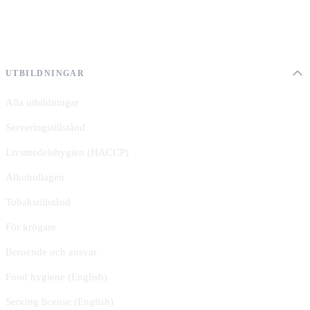
UTBILDNINGAR
Alla utbildningar
Serveringstillstånd
Livsmedelshygien (HACCP)
Alkohollagen
Tobakstillstånd
För krögare
Beroende och ansvar
Food hygiene (English)
Serving license (English)