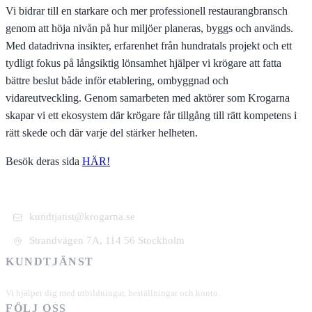
Vi bidrar till en starkare och mer professionell restaurangbransch
genom att höja nivån på hur miljöer planeras, byggs och används.
Med datadrivna insikter, erfarenhet från hundratals projekt och ett
tydligt fokus på långsiktig lönsamhet hjälper vi krögare att fatta
bättre beslut både inför etablering, ombyggnad och
vidareutveckling. Genom samarbeten med aktörer som Krogarna
skapar vi ett ekosystem där krögare får tillgång till rätt kompetens i
rätt skede och där varje del stärker helheten.
Besök deras sida
HÄR!
kundtjanst@krogarna.se
Strandvägen 7A, 114 56 Stockholm
KUNDTJÄNST
+46 101 39 19 90
Vi hjälper dig med utbildningar, beställningar och konto.
FÖLJ OSS