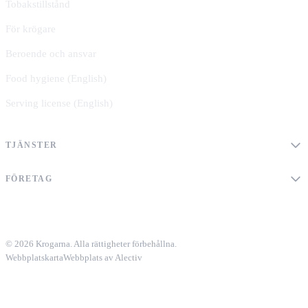
Tobakstillstånd
För krögare
Beroende och ansvar
Food hygiene (English)
Serving license (English)
TJÄNSTER
FÖRETAG
© 2026 Krogarna. Alla rättigheter förbehållna.
Webbplatskarta
Webbplats av Alectiv