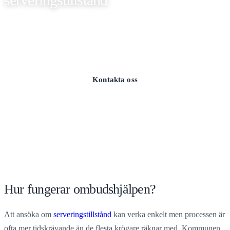
Vi är årligen ombud för ett hundratal krögare när det gäller att
söka serveringstillstånd. Låt oss sköta hela processen åt dig.
Kontakta oss
010-139 19 90
Hur fungerar ombudshjälpen?
Att ansöka om
serveringstillstånd
kan verka enkelt men processen är
ofta mer tidskrävande än de flesta krögare räknar med. Kommunen