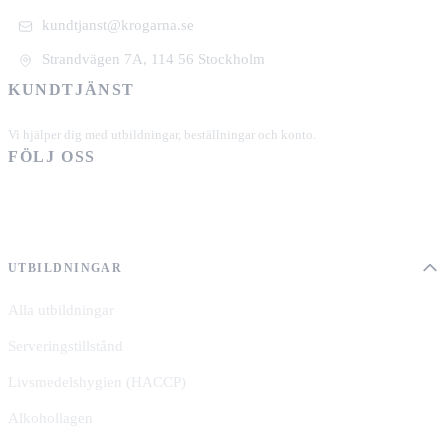
kundtjanst@krogarna.se
Strandvägen 7A, 114 56 Stockholm
KUNDTJÄNST
+46 101 39 19 90
Vi hjälper dig med utbildningar, beställningar och konto.
FÖLJ OSS
UTBILDNINGAR
Alla utbildningar
Serveringstillstånd
Livsmedelshygien (HACCP)
Alkohollagen