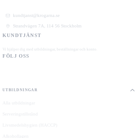
kundtjanst@krogarna.se
Strandvägen 7A, 114 56 Stockholm
KUNDTJÄNST
+46 101 39 19 90
Vi hjälper dig med utbildningar, beställningar och konto.
FÖLJ OSS
UTBILDNINGAR
Alla utbildningar
Serveringstillstånd
Livsmedelshygien (HACCP)
Alkohollagen