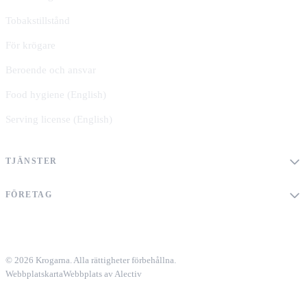
Tobakstillstånd
För krögare
Beroende och ansvar
Food hygiene (English)
Serving license (English)
TJÄNSTER
FÖRETAG
© 2026 Krogarna. Alla rättigheter förbehållna.
Webbplatskarta
Webbplats av Alectiv