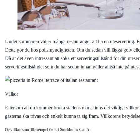
Under sommaren väljer många restauranger att ha en uteservering. För a
Detta gör du hos polismyndigheten. Om du sedan vill lägga golv eller
Då är det även intressant att söka ett serveringstillstånd för din uteserv
serveringstillståndet som du har sedan innan gäller alltså inte på ute
Villkor
Eftersom att du kommer bruka stadens mark finns det viktiga villkor so
gästerna ska trivas och enkelt kunna ta sig fram. Villkorens betydelse
De villkor som tillexempel finns i Stockholm Stad är: