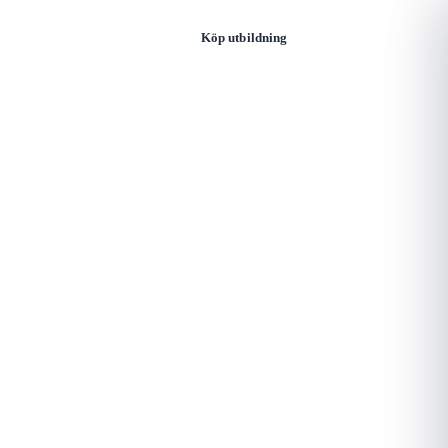
Öppna
Logga in
Köp utbildning
meny