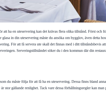
tt ha en uteservering kan det krävas flera olika tillstånd. Först och fr
 glasa in din uteservering måste du ansöka om bygglov, även detta hos p
ering. För att få servera ute skall det finnas med i ditt tillståndsbevis att
serveringen. Serveringstillståndet söker du i den kommun där din restaur
m du måste följa för att få ha en uteservering. Dessa finns bland annat f
 är stor gällande renlighet. Tack vare dessa förhållningsregler kan man på