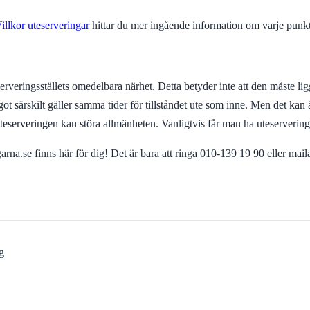
illkor uteserveringar
hittar du mer ingående information om varje punkt
 i serveringsställets omedelbara närhet. Detta betyder inte att den måste 
t särskilt gäller samma tider för tillståndet ute som inne. Men det kan 
teserveringen kan störa allmänheten. Vanligtvis får man ha uteserveringen
rogarna.se finns här för dig! Det är bara att ringa 010-139 19 90 eller mai
g