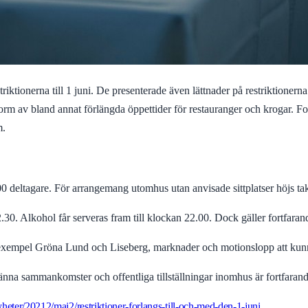
tionerna till 1 juni. De presenterade även lättnader på restriktionerna 
orm av bland annat förlängda öppettider för restauranger och krogar. Fo
m.
0 deltagare. För arrangemang utomhus utan anvisade sittplatser höjs take
22.30. Alkohol får serveras fram till klockan 22.00. Dock gäller fortfar
l exempel Gröna Lund och Liseberg, marknader och motionslopp att kun
änna sammankomster och offentliga tillställningar inomhus är fortfarande 
heter/20212/maj2/restriktioner-forlangs-till-och-med-den-1-juni