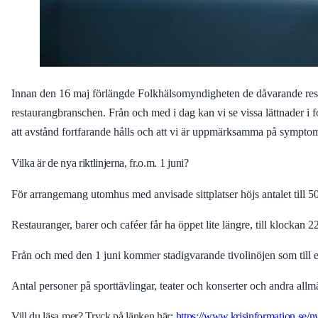
Innan den 16 maj förlängde Folkhälsomyndigheten de dåvarande restrik
restaurangbranschen. Från och med i dag kan vi se vissa lättnader i f
att avstånd fortfarande hålls och att vi är uppmärksamma på sympto
Vilka är de nya riktlinjerna, fr.o.m. 1 juni?
För arrangemang utomhus med anvisade sittplatser höjs antalet till 50
Restauranger, barer och caféer får ha öppet lite längre, till klockan 
Från och med den 1 juni kommer stadigvarande tivolinöjen som til
Antal personer på sporttävlingar, teater och konserter och andra allm
Vill du läsa mer? Tryck på länken här:
https://www.krisinformation.se/ny