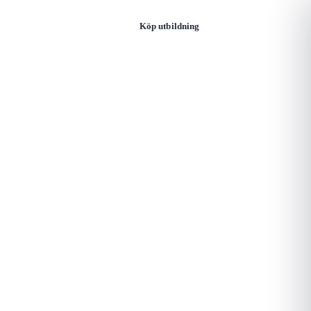
Öppna
Logga in
Köp utbildning
meny