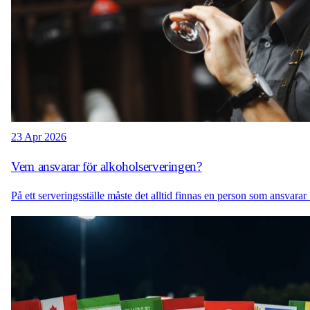
23 Apr 2026
Vem ansvarar för alkoholserveringen?
På ett serveringsställe måste det alltid finnas en person som ansvara