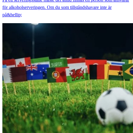
för alkoholserveringen. Om du som tillståndshavare inte är
på&hellip;