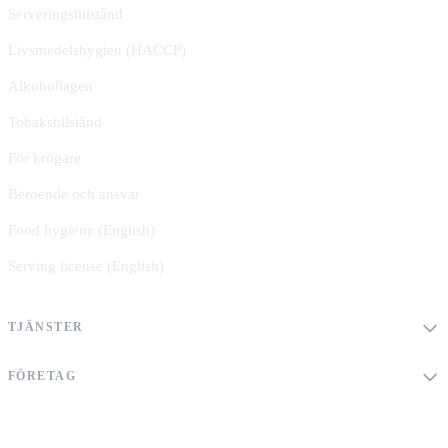
Serveringstillstånd
Livsmedelshygien (HACCP)
Alkohollagen
Tobakstillstånd
För krögare
Beroende och ansvar
Food hygiene (English)
Serving license (English)
TJÄNSTER
FÖRETAG