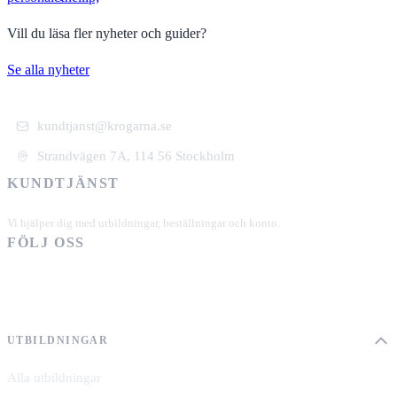
Vill du läsa fler nyheter och guider?
Se alla nyheter
kundtjanst@krogarna.se
Strandvägen 7A, 114 56 Stockholm
KUNDTJÄNST
+46 101 39 19 90
Vi hjälper dig med utbildningar, beställningar och konto.
FÖLJ OSS
UTBILDNINGAR
Alla utbildningar