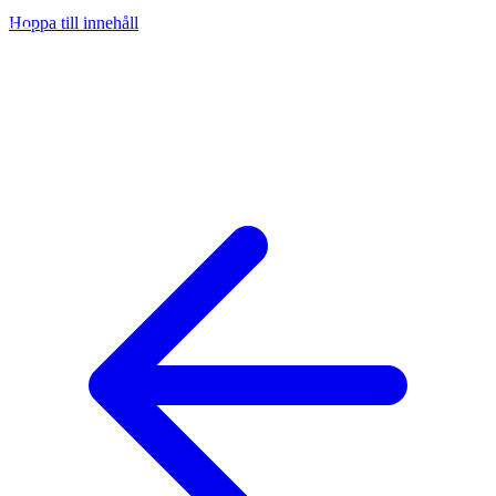
Hoppa till innehåll
na
ny