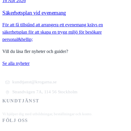
16 Apr 2026
Säkerhetsplan vid evenemang
För att få tillstånd att arrangera ett evenemang krävs en
säkerhetsplan för att skapa en trygg miljö för besökare
personal&hellip;
Vill du läsa fler nyheter och guider?
Se alla nyheter
kundtjanst@krogarna.se
Strandvägen 7A, 114 56 Stockholm
KUNDTJÄNST
+46 101 39 19 90
Vi hjälper dig med utbildningar, beställningar och konto.
FÖLJ OSS