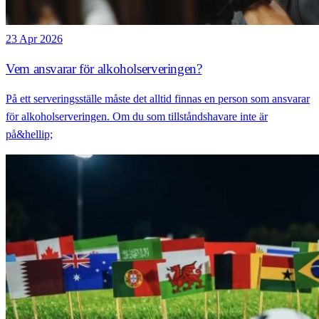
23 Apr 2026
Vem ansvarar för alkoholserveringen?
På ett serveringsställe måste det alltid finnas en person som ansvarar
för alkoholserveringen. Om du som tillståndshavare inte är
på&hellip;