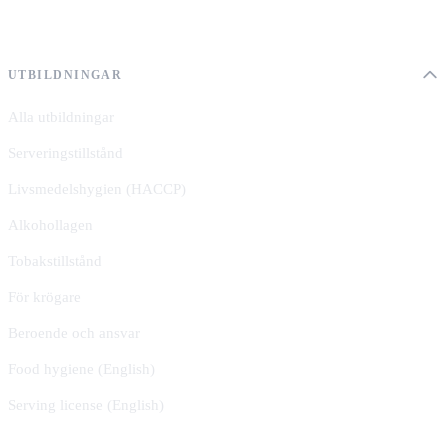
UTBILDNINGAR
Alla utbildningar
Serveringstillstånd
Livsmedelshygien (HACCP)
Alkohollagen
Tobakstillstånd
För krögare
Beroende och ansvar
Food hygiene (English)
Serving license (English)