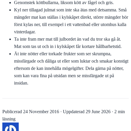
Genomstek köttbullarna, liksom kött av fågel och gris.
Kyl ner tillagad julmat som inte ska ätas med detsamma. Små
mängder mat kan ställas i kylskåpet direkt, större mängder bör
först kylas ner, till exempel i ett vattenbad eller utomhus kalla
vinterdagar.
Ta inte fram mer mat till julbordet än vad du tror ska gå åt.
Mat som tas ut och in i kylskåpet får kortare hållbarhetstid.
Ät inte nötter eller torkade frukter som ser skrumpna,
missfärgade och dåliga ut eller som luktar och smakar konstigt
eftersom de kan innehålla mögelgifter. Dela gärna på nötter,
som kan vara fina på utsidan men se missfärgade ut på
insidan.
Publicerad
24 November 2016
·
Uppdaterad
29 June 2026
·
2 min
läsning