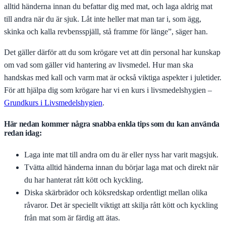
alltid händerna innan du befattar dig med mat, och laga aldrig mat
till andra när du är sjuk. Låt inte heller mat man tar i, som ägg,
skinka och kalla revbensspjäll, stå framme för länge”, säger han.
Det gäller därför att du som krögare vet att din personal har kunskap
om vad som gäller vid hantering av livsmedel. Hur man ska
handskas med kall och varm mat är också viktiga aspekter i juletider.
För att hjälpa dig som krögare har vi en kurs i livsmedelshygien –
Grundkurs i Livsmedelshygien
.
Här nedan kommer några snabba enkla tips som du kan använda
redan idag:
Laga inte mat till andra om du är eller nyss har varit magsjuk.
Tvätta alltid händerna innan du börjar laga mat och direkt när
du har hanterat rått kött och kyckling.
Diska skärbrädor och köksredskap ordentligt mellan olika
råvaror. Det är speciellt viktigt att skilja rått kött och kyckling
från mat som är färdig att ätas.