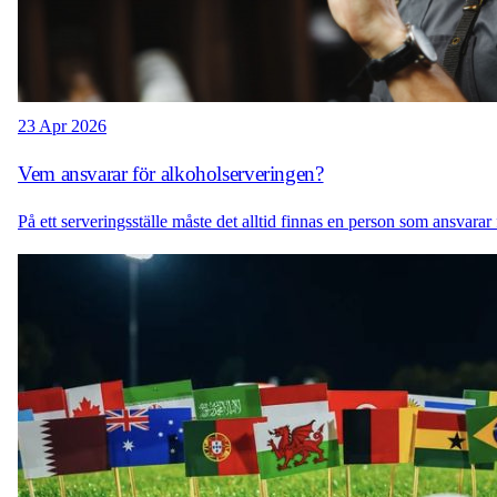
23 Apr 2026
Vem ansvarar för alkoholserveringen?
På ett serveringsställe måste det alltid finnas en person som ansvara