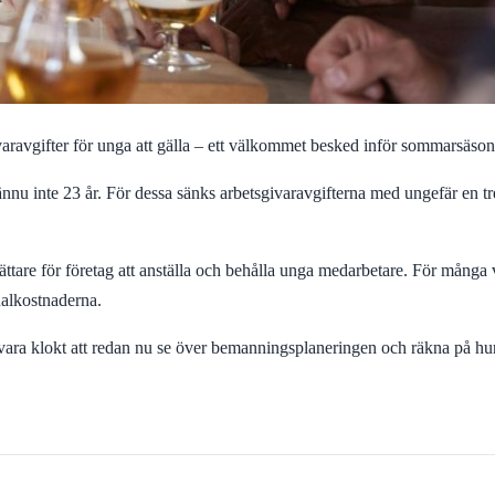
ivaravgifter för unga att gälla – ett välkommet besked inför sommarsäso
ännu inte 23 år. För dessa sänks arbetsgivaravgifterna med ungefär en 
 lättare för företag att anställa och behålla unga medarbetare. För mån
nalkostnaderna.
 vara klokt att redan nu se över bemanningsplaneringen och räkna på h