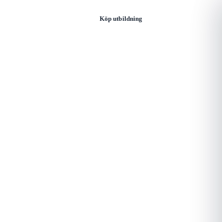
Öppna
Logga in
Köp utbildning
meny