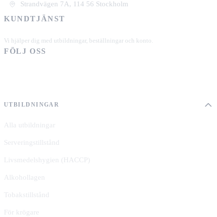
Strandvägen 7A, 114 56 Stockholm
KUNDTJÄNST
+46 101 39 19 90
Vi hjälper dig med utbildningar, beställningar och konto.
FÖLJ OSS
UTBILDNINGAR
Alla utbildningar
Serveringstillstånd
Livsmedelshygien (HACCP)
Alkohollagen
Tobakstillstånd
För krögare