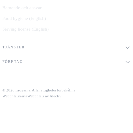
Beroende och ansvar
Food hygiene (English)
Serving license (English)
TJÄNSTER
FÖRETAG
© 2026 Krogarna. Alla rättigheter förbehållna.
Webbplatskarta
Webbplats av Alectiv