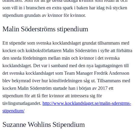
branschen. Som för att ge dessa duktiga kvinnor som redan är och
som vill in i branschen en extra spark i baken har idag två stycken
stipendium grundats av kvinnor för kvinnor.
Malin Söderströms stipendium
Ett stipendie som svenska kocklandslaget grundat tillsammans med
kocken och kokboksförfattaren Malin Söderström i syfte att förbättra
den sneda fördelningen mellan män och kvinnor i det svenska
kocklandslaget. Det var i samband med den nya laguttagningen till
det svenska kocklandslaget som Team Manager Fredrik Andersson
blev bekymrad över hur könsfördelningen såg ut. Tillsammans med
kocken Malin Söderström startade han i början av 2017 ett
stipendium för att få fler kvinnor att intressera sig för
tävlingsmatlagandet.
http://www.kocklandslaget.se/malin-sderstrms-
stipendium/
Suzanne Wohlins Stipendium