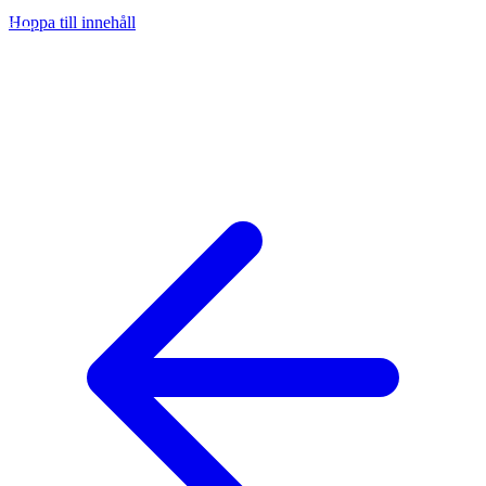
Hoppa till innehåll
na
ny