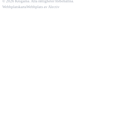
© 2026 Krogarna. Alla rättigheter förbehållna.
Webbplatskarta
Webbplats av Alectiv