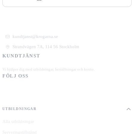
kundtjanst@krogarna.se
Strandvägen 7A, 114 56 Stockholm
KUNDTJÄNST
+46 101 39 19 90
Vi hjälper dig med utbildningar, beställningar och konto.
FÖLJ OSS
UTBILDNINGAR
Alla utbildningar
Serveringstillstånd