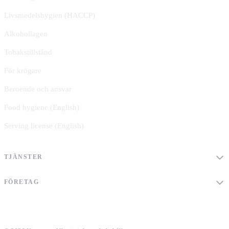
Livsmedelshygien (HACCP)
Alkohollagen
Tobakstillstånd
För krögare
Beroende och ansvar
Food hygiene (English)
Serving license (English)
TJÄNSTER
FÖRETAG