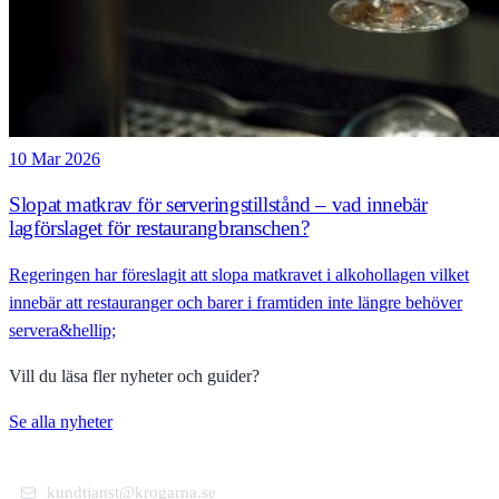
10 Mar 2026
Slopat matkrav för serveringstillstånd – vad innebär
lagförslaget för restaurangbranschen?
Regeringen har föreslagit att slopa matkravet i alkohollagen vilket
innebär att restauranger och barer i framtiden inte längre behöver
servera&hellip;
Vill du läsa fler nyheter och guider?
Se alla nyheter
kundtjanst@krogarna.se