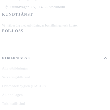
Strandvägen 7A, 114 56 Stockholm
KUNDTJÄNST
+46 101 39 19 90
Vi hjälper dig med utbildningar, beställningar och konto.
FÖLJ OSS
UTBILDNINGAR
Alla utbildningar
Serveringstillstånd
Livsmedelshygien (HACCP)
Alkohollagen
Tobakstillstånd