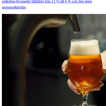
på&nbsp;livsmedel tillfälligt från 12 % till 6 % och den lägre
momsen&hellip;