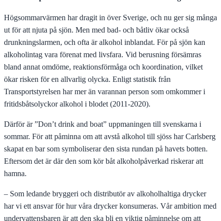
Högsommarvärmen har dragit in över Sverige, och nu ger sig många
ut för att njuta på sjön. Men med bad- och båtliv ökar också
drunkningslarmen, och ofta är alkohol inblandat. För på sjön kan
alkoholintag vara förenat med livsfara. Vid berusning försämras
bland annat omdöme, reaktionsförmåga och koordination, vilket
ökar risken för en allvarlig olycka. Enligt statistik från
Transportstyrelsen har mer än varannan person som omkommer i
fritidsbåtsolyckor alkohol i blodet (2011-2020).
Därför är ”Don’t drink and boat” uppmaningen till svenskarna i
sommar. För att påminna om att avstå alkohol till sjöss har Carlsberg
skapat en bar som symboliserar den sista rundan på havets botten.
Eftersom det är där den som kör båt alkoholpåverkad riskerar att
hamna.
– Som ledande bryggeri och distributör av alkoholhaltiga drycker
har vi ett ansvar för hur våra drycker konsumeras. Vår ambition med
undervattensbaren är att den ska bli en viktig påminnelse om att