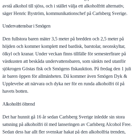
avstå alkohol till sjöss, och i stället välja ett alkoholfritt alternativ,
säger Henric Byström, kommunikationschef på Carlsberg Sverige.
Undervattensbar i Smögen
Den fullstora baren mäter 3,5 meter på bredden och 2,5 meter på
höjden och kommer komplett med bardisk, barstolar, neonskyltar,
ölkyl och kranar. Under veckan finns tillfälle för semesterfirare på
västkusten att beskåda undervattensbaren, som sänkts ned utanför
sjökrogen Göstas fisk och Smögens fiskauktion. På fredag den 1 juli
är baren öppen för allmänheten. Då kommer även Smögen Dyk &
Upplevelse att närvara och dyka ner för en runda alkoholfri öl på
havets botten.
Alkoholfri öltrend
Det har hunnit gå 16 år sedan Carlsberg Sverige inledde sin stora
satsning på alkoholfri öl med lanseringen av Carlsberg Alcohol Free.
Sedan dess har allt fler svenskar hakat på den alkoholfria trenden,