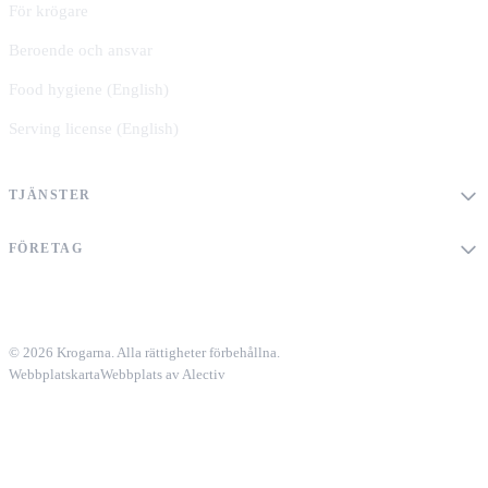
För krögare
Beroende och ansvar
Food hygiene (English)
Serving license (English)
TJÄNSTER
FÖRETAG
© 2026 Krogarna. Alla rättigheter förbehållna.
Webbplatskarta
Webbplats av Alectiv