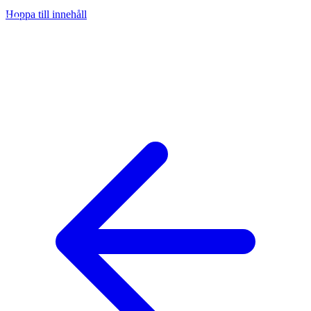
Hoppa till innehåll
na
ny