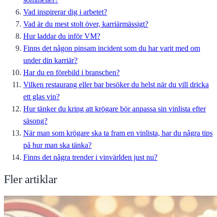
Vad inspirerar dig i arbetet?
Vad är du mest stolt över, karriärmässigt?
Hur laddar du inför VM?
Finns det någon pinsam incident som du har varit med om
under din karriär?
Har du en förebild i branschen?
Vilken restaurang eller bar besöker du helst när du vill dricka
ett glas vin?
Hur tänker du kring att krögare bör anpassa sin vinlista efter
säsong?
När man som krögare ska ta fram en vinlista, har du några tips
på hur man ska tänka?
Finns det några trender i vinvärlden just nu?
Fler artiklar