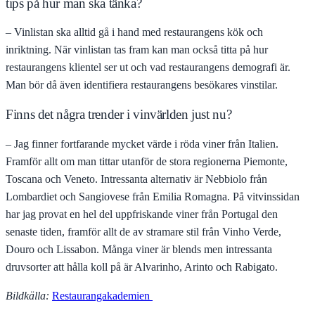
tips på hur man ska tänka?
– Vinlistan ska alltid gå i hand med restaurangens kök och
inriktning. När vinlistan tas fram kan man också titta på hur
restaurangens klientel ser ut och vad restaurangens demografi är.
Man bör då även identifiera restaurangens besökares vinstilar.
Finns det några trender i vinvärlden just nu?
– Jag finner fortfarande mycket värde i röda viner från Italien.
Framför allt om man tittar utanför de stora regionerna Piemonte,
Toscana och Veneto. Intressanta alternativ är Nebbiolo från
Lombardiet och Sangiovese från Emilia Romagna. På vitvinssidan
har jag provat en hel del uppfriskande viner från Portugal den
senaste tiden, framför allt de av stramare stil från Vinho Verde,
Douro och Lissabon. Många viner är blends men intressanta
druvsorter att hålla koll på är Alvarinho, Arinto och Rabigato.
Bildkälla:
Restaurangakademien