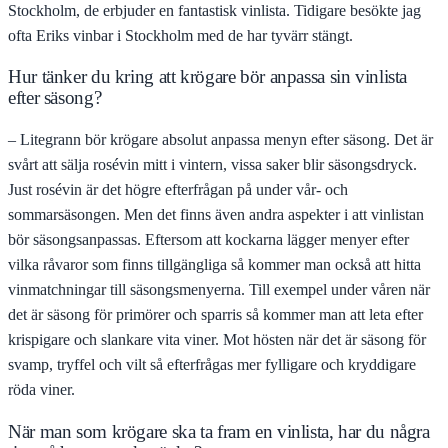
Stockholm, de erbjuder en fantastisk vinlista. Tidigare besökte jag
ofta Eriks vinbar i Stockholm med de har tyvärr stängt.
Hur tänker du kring att krögare bör anpassa sin vinlista
efter säsong?
– Litegrann bör krögare absolut anpassa menyn efter säsong. Det är
svårt att sälja rosévin mitt i vintern, vissa saker blir säsongsdryck.
Just rosévin är det högre efterfrågan på under vår- och
sommarsäsongen. Men det finns även andra aspekter i att vinlistan
bör säsongsanpassas. Eftersom att kockarna lägger menyer efter
vilka råvaror som finns tillgängliga så kommer man också att hitta
vinmatchningar till säsongsmenyerna. Till exempel under våren när
det är säsong för primörer och sparris så kommer man att leta efter
krispigare och slankare vita viner. Mot hösten när det är säsong för
svamp, tryffel och vilt så efterfrågas mer fylligare och kryddigare
röda viner.
När man som krögare ska ta fram en vinlista, har du några