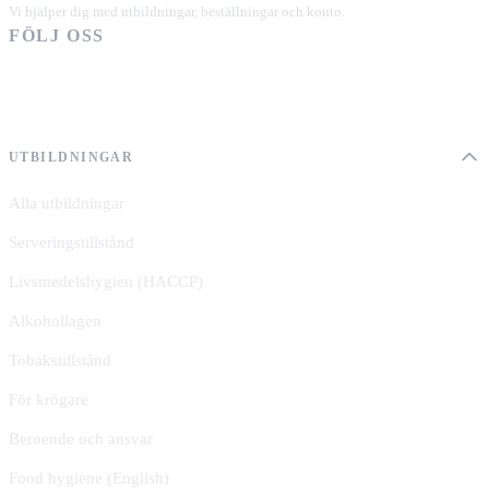
Vi hjälper dig med utbildningar, beställningar och konto.
FÖLJ OSS
UTBILDNINGAR
Alla utbildningar
Serveringstillstånd
Livsmedelshygien (HACCP)
Alkohollagen
Tobakstillstånd
För krögare
Beroende och ansvar
Food hygiene (English)