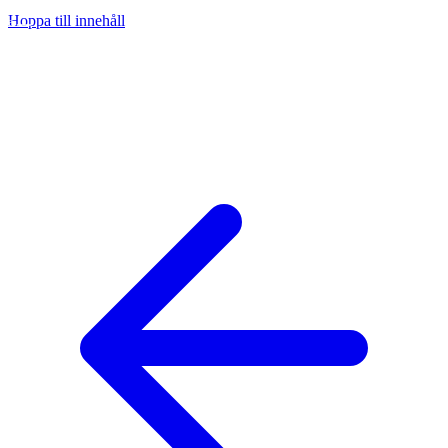
Hoppa till innehåll
na
ny