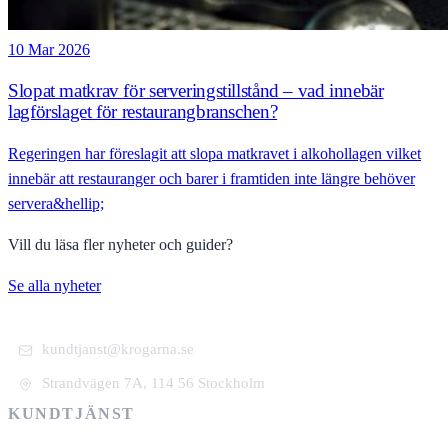
10 Mar 2026
Slopat matkrav för serveringstillstånd – vad innebär
lagförslaget för restaurangbranschen?
Regeringen har föreslagit att slopa matkravet i alkohollagen vilket
innebär att restauranger och barer i framtiden inte längre behöver
servera&hellip;
Vill du läsa fler nyheter och guider?
Se alla nyheter
kundtjanst@krogarna.se
Strandvägen 7A, 114 56 Stockholm
KUNDTJÄNST
+46 101 39 19 90