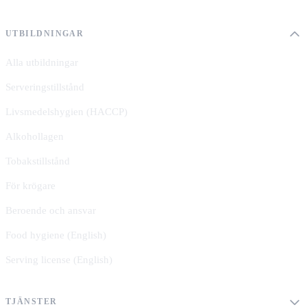
UTBILDNINGAR
Alla utbildningar
Serveringstillstånd
Livsmedelshygien (HACCP)
Alkohollagen
Tobakstillstånd
För krögare
Beroende och ansvar
Food hygiene (English)
Serving license (English)
TJÄNSTER