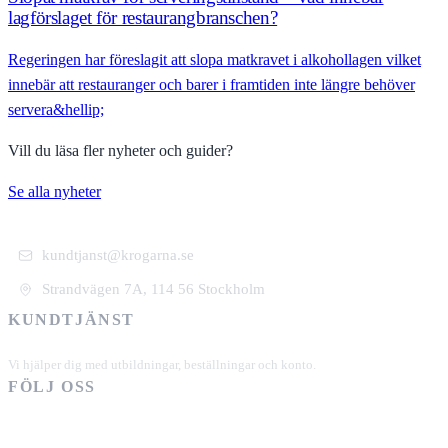
lagförslaget för restaurangbranschen?
Regeringen har föreslagit att slopa matkravet i alkohollagen vilket
innebär att restauranger och barer i framtiden inte längre behöver
servera&hellip;
Vill du läsa fler nyheter och guider?
Se alla nyheter
kundtjanst@krogarna.se
Strandvägen 7A, 114 56 Stockholm
KUNDTJÄNST
+46 101 39 19 90
Vi hjälper dig med utbildningar, beställningar och konto.
FÖLJ OSS