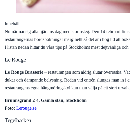
Innehåll
Nu närmar sig alla hjärtans dag med stormsteg. Den 14 februari firas 
restaurangernas bordsbokningar marginellt så det är i hög tid att boka
I listan nedan hittar du våra tips på Stockholms mest dejtvänliga och
Le Rouge
Le Rouge Brasserie
– restaurangen som aldrig slutar överraska. Vad pa
dukar och dämpande belysning. Redan vid entrén slungas man in i en f
restaurangens egna hängmöringskyl kan man välja på ett stort urval a
Brunnsgränd 2-4, Gamla stan, Stockholm
Foto:
Lerouge.se
Tegelbacken