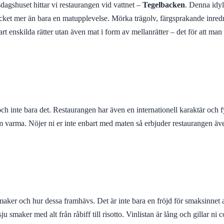
agshuset hittar vi restaurangen vid vattnet –
Tegelbacken
. Denna idyl
 mer än bara en matupplevelse. Mörka trägolv, färgsprakande inredning,
 enskilda rätter utan även mat i form av mellanrätter – det för att man 
h inte bara det. Restaurangen har även en internationell karaktär och fy
 som varma. Nöjer ni er inte enbart med maten så erbjuder restaurangen ä
maker och hur dessa framhävs. Det är inte bara en fröjd för smaksinnet at
 smaker med alt från råbiff till risotto. Vinlistan är lång och gillar ni c