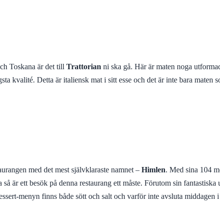
 och Toskana är det till
Trattorian
ni ska gå. Här är maten noga utformad 
a kvalité. Detta är italiensk mat i sitt esse och det är inte bara maten so
taurangen med det mest självklaraste namnet –
Himlen
. Med sina 104 me
a så är ett besök på denna restaurang ett måste. Förutom sin fantastisk
dessert-menyn finns både sött och salt och varför inte avsluta middagen