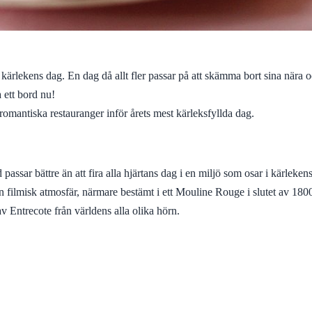
kärlekens dag. En dag då allt fler passar på att skämma bort sina nära 
 ett bord nu!
 romantiska restauranger inför årets mest kärleksfyllda dag.
ssar bättre än att fira alla hjärtans dag i en miljö som osar i kärlekens f
ilmisk atmosfär, närmare bestämt i ett Mouline Rouge i slutet av 1800-ta
v Entrecote från världens alla olika hörn.