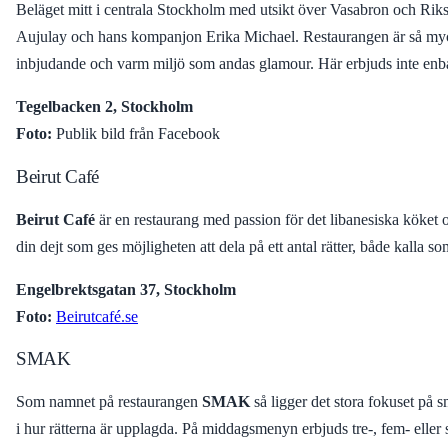
Beläget mitt i centrala Stockholm med utsikt över Vasabron och Riksd
Aujulay och hans kompanjon Erika Michael. Restaurangen är så mycket
inbjudande och varm miljö som andas glamour. Här erbjuds inte enbart
Tegelbacken 2, Stockholm
Foto:
Publik bild från Facebook
Beirut Café
Beirut Café
är en restaurang med passion för det libanesiska köket oc
din dejt som ges möjligheten att dela på ett antal rätter, både kalla
Engelbrektsgatan 37, Stockholm
Foto:
Beirutcafé.se
SMAK
Som namnet på restaurangen
SMAK
så ligger det stora fokuset på s
i hur rätterna är upplagda. På middagsmenyn erbjuds tre-, fem- eller sju