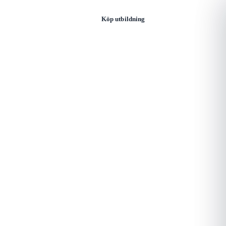
Öppna
Logga in
Köp utbildning
meny