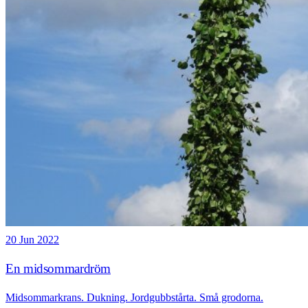
20 Jun 2022
En midsommardröm
Midsommarkrans. Dukning. Jordgubbstårta. Små grodorna.