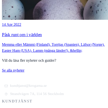
14 Apr 2022
Påsk runt om i världen
Memma eller Mämmi (Finland). Torrijas (Spanien). Läfsor (Norge).
Easter Ham (USA). Lamm (många länder!). &hellip;
Vill du läsa fler nyheter och guider?
Se alla nyheter
kundtjanst@krogarna.se
Strandvägen 7A, 114 56 Stockholm
KUNDTJÄNST
+46 101 39 19 90