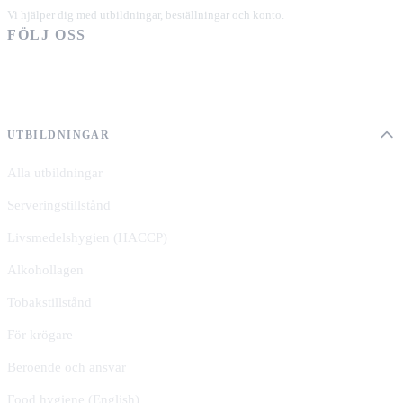
Vi hjälper dig med utbildningar, beställningar och konto.
FÖLJ OSS
UTBILDNINGAR
Alla utbildningar
Serveringstillstånd
Livsmedelshygien (HACCP)
Alkohollagen
Tobakstillstånd
För krögare
Beroende och ansvar
Food hygiene (English)