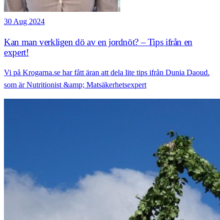
30 Aug 2024
Kan man verkligen dö av en jordnöt? – Tips ifrån en
expert!
Vi på Krogarna.se har fått äran att dela lite tips ifrån Dunia Daoud.
som är Nutritionist &amp; Matsäkerhetsexpert