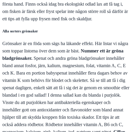
första hand. Finns också idag bra ekologiskt odlad lax att få tag i,
om fisken är färsk eller fryst spelar inte någon större roll så därför är
ett tips att fylla upp frysen med fisk och skaldjur.
Alla sorters grönsaker
Grönsaker är en föda som sägs ha läkande effekt. Här listar vi några
som toppar listorna över dem som är bäst.
Nummer ett är gröna
bladgrönsaker.
Spenat och andra gröna bladgrönsaker innehåller
bland annat fosfor, järn, kalium, magnesium, folat, vitamin A, C, E
och K. Bara en portion babyspenat innehåller flera dagars behov av
vitamin K som behövs för blodet och skelettet. Så se till att få i dig
spenat dagligen, enkelt sätt att få i sig det är genom en smoothie eller
blandad i en god sallad! I denna sallad kan du blanda i purjolök.
Visste du att purjolöken har antibakteriella egenskaper och
innehåller gott om antioxidanter och flavonoider som bland annat
hjälper till att skydda kroppen från toxiska skador. Ett tips är att
också addera rödbetor. Rödbetor innehåller vitamin A, B6 och C,
magnesium, kalcium, zink, kalium, jod, natrium samt nitrat.
Gillar