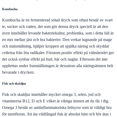
Kombucha
Kombucha är en fermenterad sötad dryck som oftast består av svart
te, socker och vatten, det som gör denna dryck speciell är att den
även innehåller levande bakteriekultur, probiotika, som i detta fall är
en mix mellan jäst och bra bakterier. Den verkar lugnande på mage
och matsmältning, hjälper kroppen att spjälka näring och skyddar
cellerna från fria radikaler. Förutom positiv effekt på välmåendet ger
det också synbar effekt på hud, hår och naglar. Eftersom det inte
upphettas under framställningen är dessutom alla näringsämnen helt
bevarade i drycken.
Fisk och skaldjur
Fisk och skaldjur innehåller mycket omega 3, selen, jod och
vitaminerna B12, D och E vilket är viktiga ämnen att du får i dig.
Omega 3 består av antiinflammatoriska fettsyror som är väldigt bra
för tarmfloran. Att äta vildfångad fisk är absolut bäst och bör ätas i